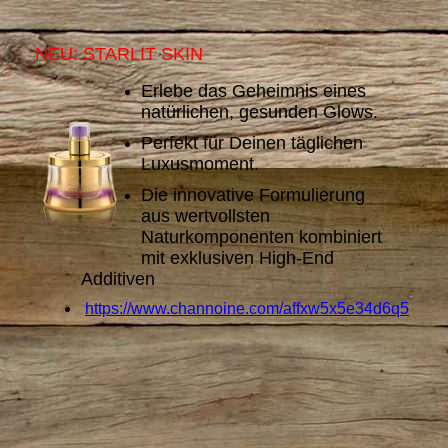
NEU: STARLIT SKIN
Erlebe das Geheimnis eines
natürlichen, gesunden Glows.
Perfekt für Deinen täglichen
Luxusmoment.
Die innovative Formulierung
aus wertvollsten
Naturkomponenten kombiniert
mit exklusiven High-End
Additiven
https://www.channoine.com/affxw5x5e34d6q5