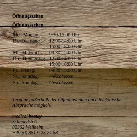
Öffnungszeiten
Öffnungszeiten
Mo.
Montag:
9:30-15:00
Uhr
Di.
Dienstag:
12:00-14:00
Uhr
15:00-18:00
Uhr
Mi.
Mittwoch:
09:30-15:00
Uhr
Do.
Donnerstag:
12:00-14:00
Uhr
15:00-18:00
Uhr
Fr.
Freitag:
09:30-15:00
Uhr
Sa.
Samstag:
Geschlossen
So.
Sonntag:
Geschlossen
Termine außerhalb der Öffnungszeiten nach telefonischer
Absprache möglich.
medical beauty
Schmiedstr.6
82362 Weilheim
+49 (0) 881 9 23 24 88