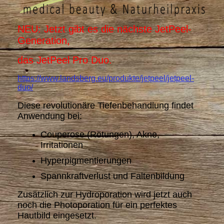
NEU: Jetzt gibt es die nächste JetPeel-
Generation,
das JetPeel Pro Duo.
https://www.landsberg.eu/produkte/jetpeel/jetpeel-
duo/
Diese revolutionäre Tiefenbehandlung findet
Anwendung bei:
Couperose (Rötungen), Akne,
Irritationen
Hyperpigmentierungen
Spannkraftverlust und Faltenbildung
Zusätzlich zur Hydroporation wird jetzt auch
noch die Photoporation für ein perfektes
Hautbild eingesetzt.