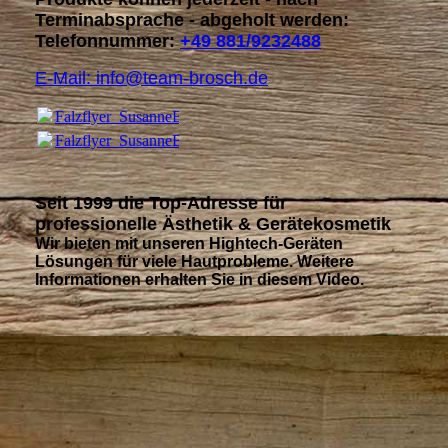
Terminabsprache - abgeholt werden:
Telefonnummer:
+49 881/9232488
E-Mail: info@team-brosch.de
Falzflyer_SusanneBrosch.pdf
(59.34MB)
Falzflyer_SusanneBrosch.pdf
(59.34MB)
Seit 1999 die Top-Adresse für
professionelle Ästhetik & Gerätekosmetik
Wir bieten mit unseren
Hightech-Geräten
Lösungen für viele Hautprobleme. Weitere
Informationen erhalten Sie in diesem Video.