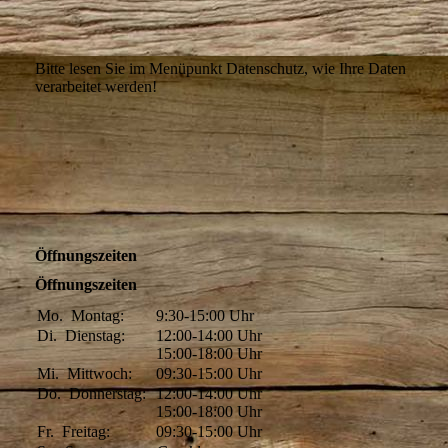
Bitte lesen Sie im Menüpunkt Datenschutz, wie Ihre Daten
verarbeitet werden!
Öffnungszeiten
Öffnungszeiten
Mo.
Montag:
9:30-15:00
Uhr
Di.
Dienstag:
12:00-14:00
Uhr
15:00-18:00
Uhr
Mi.
Mittwoch:
09:30-15:00
Uhr
Do.
Donnerstag:
12:00-14:00
Uhr
15:00-18:00
Uhr
Fr.
Freitag:
09:30-15:00
Uhr