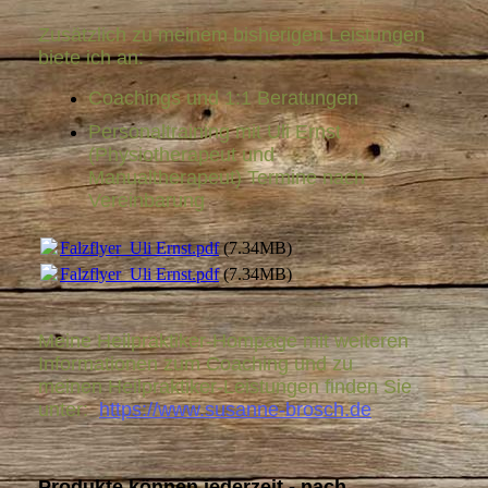
Zusätzlich zu meinem bisherigen Leistungen
biete ich an:
Coachings und 1:1 Beratungen
Personaltraining mit Uli Ernst
(
Physiotherapeut und
Manualtherapeut)
Termine nach
Vereinbarung
Falzflyer_Uli Ernst.pdf
(7.34MB)
Falzflyer_Uli Ernst.pdf
(7.34MB)
Meine Heilpraktiker-Hompage mit weiteren
Informationen zum Coaching und zu
meinen
Heilpraktiker-Leistungen
finden Sie
unter:
https://www.susanne-brosch.de
Produkte können jederzeit - nach