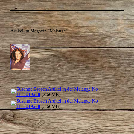
Artikel im Magazin "Melange"
Susanne Brosch Artikel in der Melange No
11_2019.pdf
(3.66MB)
Susanne Brosch Artikel in der Melange No
11_2019.pdf
(3.66MB)