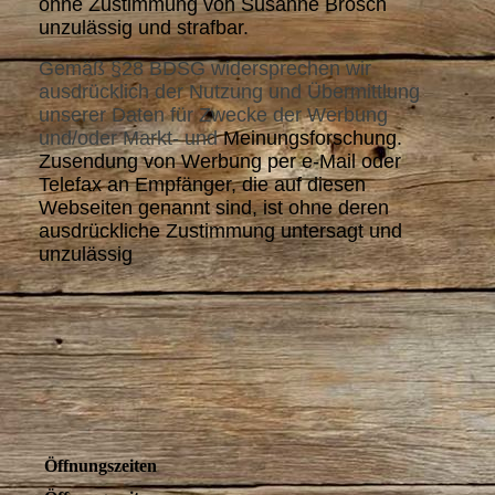
ohne Zustimmung von Susanne Brosch
unzulässig und strafbar.
Gemäß §28 BDSG widersprechen wir
ausdrücklich der Nutzung und Übermittlung
unserer Daten für Zwecke der Werbung
und/oder Markt- und
Meinungsforschung.
Zusendung von Werbung per e-Mail oder
Telefax an Empfänger, die auf diesen
Webseiten genannt sind, ist ohne deren
ausdrückliche Zustimmung untersagt und
unzulässig
Öffnungszeiten