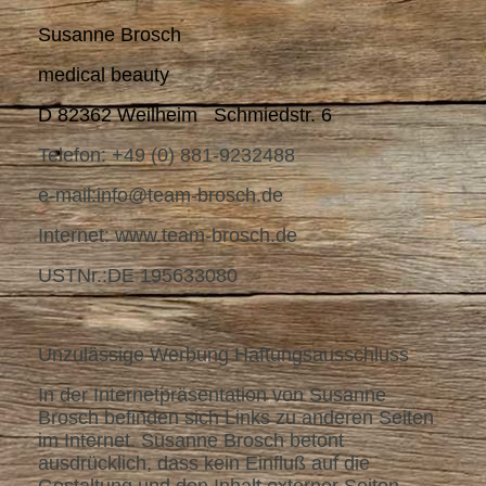
Susanne Brosch
medical beauty
D 82362 Weilheim Schmiedstr. 6
Telefon: +49 (0) 881-9232488
e-mail:info@team-brosch.de
Internet: www.team-brosch.de
USTNr.:DE 195633080
Unzulässige Werbung Haftungsausschluss
In der Internetpräsentation von Susanne
Brosch befinden sich Links zu anderen Seiten
im Internet. Susanne Brosch betont
ausdrücklich, dass kein Einfluß auf die
Gestaltung und den Inhalt externer Seiten