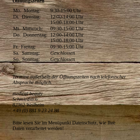
Öffnungszeiten
Mo.
Montag:
9:30-15:00
Uhr
Di.
Dienstag:
12:00-14:00
Uhr
15:00-18:00
Uhr
Mi.
Mittwoch:
09:30-15:00
Uhr
Do.
Donnerstag:
12:00-14:00
Uhr
15:00-18:00
Uhr
Fr.
Freitag:
09:30-15:00
Uhr
Sa.
Samstag:
Geschlossen
So.
Sonntag:
Geschlossen
Termine außerhalb der Öffnungszeiten nach telefonischer
Absprache möglich.
medical beauty
Schmiedstr.6
82362 Weilheim
+49 (0) 881 9 23 24 88
Bitte lesen Sie im Menüpunkt Datenschutz, wie Ihre
Daten verarbeitet werden!