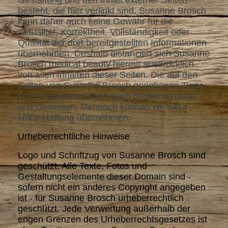
besteht, die hier verlinkt sind. Susanne Brosch
kann daher auch keine Gewähr für die
Aktualität, Korrektheit, Vollständigkeit oder
Qualität der dort bereitgestellten Informationen
übernehmen. Deshalb distanziert sich Susanne
Brosch medical beauty hiermit ausdrücklich
von allen Inhalten dieser Seiten. Die auf den
Seiten von Susanne Brosch gegebenen Tipps
und Hinweise erfolgen nach bestem Wissen
und Gewissen. Dennoch können wir dafür
keine Haftung übernehmen.
Urheberrechtliche Hinweise
Logo und Schriftzug von Susanne Brosch sind
geschützt. Alle Texte, Fotos und
Gestaltungselemente dieser Domain sind -
sofern nicht ein anderes Copyright angegeben
ist - für Susanne Brosch urheberrechtlich
geschützt. Jede Verwertung außerhalb der
engen Grenzen des Urheberrechtsgesetzes ist