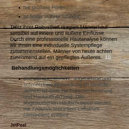
hat größere Poren
ist fester in ihrer Struktur
Trotz ihrer Robustheit reagiert Männerhaut
sensibel auf innere und äußere Einflüsse.
Durch eine professionelle Hautanalyse können
wir Ihnen eine individuelle Systempflege
zusammenstellen. Männer von heute achten
zunehmend auf ein gepflegtes Äußeres.
10
Behandlungsmöglichkeiten
JetPeel als intensive, angenehme und
schmerzfreie Behandlung im Gesicht.
JetPeel ist ideal zur Porenverfeinerung
und Hautauffrischung. Die
abgestorbenen Hautschuppen werden
mit 720km/h schnellem Luftstrom
(Jetstream) entfernt
JetPeel