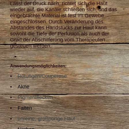
Lässt der Druck nach, richtet sich die Haut
wieder auf, die Kanäle schließen sich, und das
eingebrachte Material ist fest im Gewebe
eingeschlossen. Durch Veränderung des
Abstandes des Handstücks zur Haut kann
sowohl die Tiefe der Perfusion als auch der
Grad der Abschilferung vom Therapeuten
gesteuert werden.
Anwendungsmöglichkeiten:
•
Rötungen/Couperose
•
Akne
•
Pigmentflecken
•
Falten
•
unreine, großporige Haut