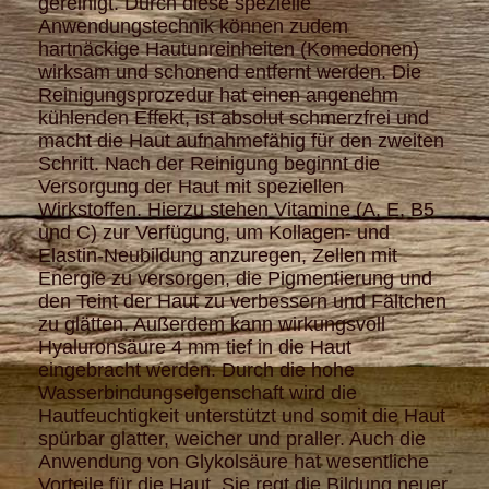
gereinigt. Durch diese spezielle
Anwendungstechnik können zudem
hartnäckige Hautunreinheiten (Komedonen)
wirksam und schonend entfernt werden. Die
Reinigungsprozedur hat einen angenehm
kühlenden Effekt, ist absolut schmerzfrei und
macht die Haut aufnahmefähig für den zweiten
Schritt.
Nach der Reinigung beginnt die
Versorgung der Haut mit speziellen
Wirkstoffen. Hierzu stehen Vitamine (A, E, B5
und C) zur Verfügung, um Kollagen- und
Elastin-Neubildung anzuregen, Zellen mit
Energie zu versorgen, die Pigmentierung und
den Teint der Haut zu verbessern und Fältchen
zu glätten. Außerdem kann wirkungsvoll
Hyaluronsäure 4 mm tief in die Haut
eingebracht werden. Durch die hohe
Wasserbindungseigenschaft wird die
Hautfeuchtigkeit unterstützt und somit die Haut
spürbar glatter, weicher und praller. Auch die
Anwendung von Glykolsäure hat wesentliche
Vorteile für die Haut. Sie regt die Bildung neuer