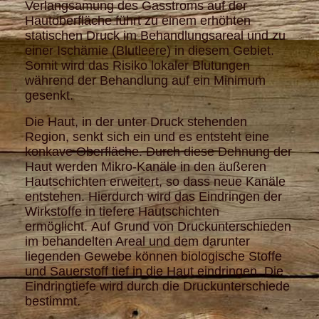
Verlangsamung des Gasstroms auf der
Hautoberfläche führt zu einem erhöhten
statischen Druck im Behandlungsareal und zu
einer Ischämie (Blutleere) in diesem Gebiet.
Somit wird das Risiko lokaler Blutungen
während der Behandlung auf ein Minimum
gesenkt.
Die Haut, in der unter Druck stehenden
Region, senkt sich ein und es entsteht eine
konkave Oberfläche. Durch diese Dehnung der
Haut werden Mikro-Kanäle in den äußeren
Hautschichten erweitert, so dass neue Kanäle
entstehen. Hierdurch wird das Eindringen der
Wirkstoffe in tiefere Hautschichten
ermöglicht.
Auf Grund von Druckunterschieden
im behandelten Areal und dem darunter
liegenden Gewebe können biologische Stoffe
und Sauerstoff tief in die Haut eindringen. Die
Eindringtiefe wird durch die Druckunterschiede
bestimmt.