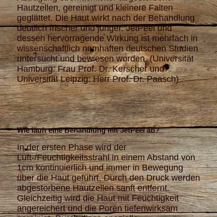
Hautzellen, gereinigt und kleinere Falten
geglättet. Die Haut wirkt nach der Behandlung
deutlich frischer und jünger. JetPeel und
dessen hervorragende Wirkung ist mehrfach in
wissenschaftlich namhaften deutschen Studien
untersucht und bewiesen worden. (Universität
Hamburg: Frau Prof. Dr. Kerscher und
Universität Leipzig: Herr Prof. Dr. Paasch)
Wie läuft eine Behandlung mit JetPeel ab?
In der ersten Phase wird der
Luft-/Feuchtigkeitsstrahl in einem Abstand von
1cm kontinuierlich und immer in Bewegung
über die Haut geführt. Durch den Druck werden
abgestorbene Hautzellen sanft entfernt.
Gleichzeitig wird die Haut mit Feuchtigkeit
angereichert und die Poren tiefenwirksam