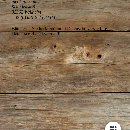
medical beauty
Schmiedstr.6
82362 Weilheim
+49 (0) 881 9 23 24 88
Bitte lesen Sie im Menüpunkt Datenschutz, wie Ihre
Daten verarbeitet werden!