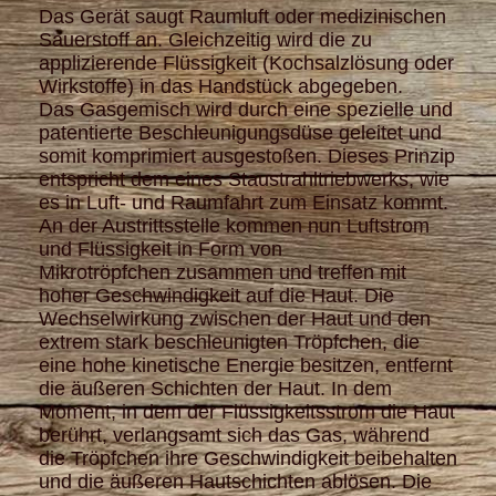
Das Gerät saugt Raumluft oder medizinischen
Sauerstoff an. Gleichzeitig wird die zu
applizierende Flüssigkeit (Kochsalzlösung oder
Wirkstoffe) in das Handstück abgegeben.
Das Gasgemisch wird durch eine spezielle und
patentierte Beschleunigungsdüse geleitet und
somit komprimiert ausgestoßen. Dieses Prinzip
entspricht dem eines Staustrahltriebwerks, wie
es in Luft- und Raumfahrt zum Einsatz kommt.
An der Austrittsstelle kommen nun Luftstrom
und Flüssigkeit in Form von
Mikrotröpfchen zusammen und treffen mit
hoher Geschwindigkeit auf die Haut. Die
Wechselwirkung zwischen der Haut und den
extrem stark beschleunigten Tröpfchen, die
eine hohe kinetische Energie besitzen, entfernt
die äußeren Schichten der Haut. In dem
Moment, in dem der Flüssigkeitsstrom die Haut
berührt, verlangsamt sich das Gas, während
die Tröpfchen ihre Geschwindigkeit beibehalten
und die äußeren Hautschichten ablösen. Die