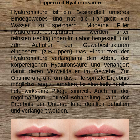
Lippen mit Hyaluronsäure
Hyaluronsäure ist ein Bestandteil unseres
Bindegewebes und hat die Fähigkeit viel
Wasser zu speichern. Moderne Filler
Hyaluronsäurepräparate) werden unter
reinsten Bedingungen im Labor hergestellt und
zum Auffüllen der Gewebestrukturen
eingesetzt. (z.B.Lippen) Das Einspritzen der
Hyaluronsäure verlangsamt den Abbau der
körpereigenen Hyaluronsäure und verlängert
damit deren Verweildauer im Gewebe. Zur
Optimierung und um das unterspritzte Ergebnis
möglichst lang zu erhalten, ist eine individuelle,
tiefenwirksame Pflege sinnvoll. Auch mit der
regelmäßigen JetPeel-Behandlung kann der
Ergebnis der Unterspritung deutlich gehalten
und verlängert werden.