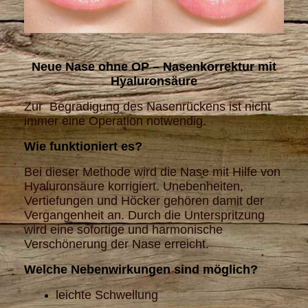
Neue Nase ohne OP – Nasenkorrektur mit
Hyaluronsäure
Zur Begradigung des Nasenrückens ist nicht
immer eine Operation notwendig.
Wie funktioniert es?
Bei dieser Methode wird die Nase mit Hilfe von
Hyaluronsäure korrigiert. Unebenheiten,
Vertiefungen und Höcker gehören damit der
Vergangenheit an.
Durch die Unterspritzung
wird eine sofortige und harmonische
Verschönerung der Nase erreicht.
Welche Nebenwirkungen sind möglich?
leichte Schwellung