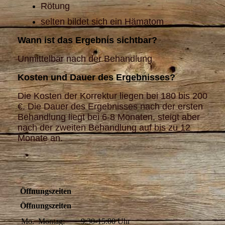
Rötung
selten bildet sich ein Hämatom
Wann ist das Ergebnis sichtbar?
Unmittelbar nach der Behandlung
Kosten und Dauer des Ergebnisses?
Die Kosten der Korrektur liegen bei 180 bis 200
€. Die Dauer des Ergebnisses nach der ersten
Behandlung liegt bei 6-8 Monaten, steigt aber
nach der zweiten Behandlung auf bis zu 12
Monate an.
Öffnungszeiten
Öffnungszeiten
Mo.
Montag:
9:30-15:00
Uhr