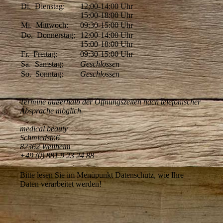
Di.
Dienstag:
12:00-14:00
Uhr
15:00-18:00
Uhr
Mi.
Mittwoch:
09:30-15:00
Uhr
Do.
Donnerstag:
12:00-14:00
Uhr
15:00-18:00
Uhr
Fr.
Freitag:
09:30-15:00
Uhr
Sa.
Samstag:
Geschlossen
So.
Sonntag:
Geschlossen
Termine außerhalb der Öffnungszeiten nach telefonischer
Absprache möglich.
medical beauty
Schmiedstr.6
82362 Weilheim
+49 (0) 881 9 23 24 88
Bitte lesen Sie im Menüpunkt Datenschutz, wie Ihre
Daten verarbeitet werden!