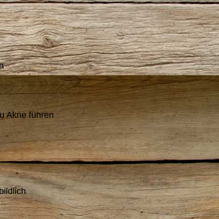
a
zu Akne führen
ildlich