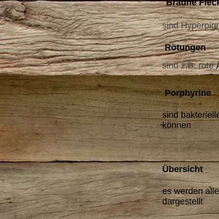
Braune Flec
sind Hyperpig
Rötungen
sind z.B. rote
Porphyrine
sind bakteriel
können
Übersicht
es werden alle
dargestellt