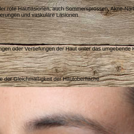
der rote Hautläsionen, auch Sommersprossen, Akne-Nar
erungen und vaskuläre Läsionen
ngen oder Vertiefungen der Haut unter das umgebende 
se der Gleichmäßigkeit der Hautoberfläche