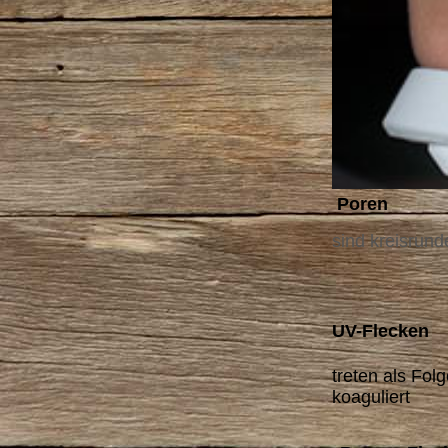
Poren
sind kreisrun
UV-Flecken
treten als Fo
koaguliert