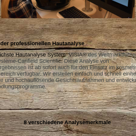
 der professionellen Hautanalyse
tlichste Hautanalyse System
VISIA®
des Weltmarktführe
steme-Canfield Scientific. Diese Analyse von
ebnissen ist ab sofort auch für den Einsatz im kosmeti
ereich verfügbar. Wir erstellen einfach und schnell einhei
re und hochauflösende Gesichtsaufnahmen und entwickel
andlungsprogramme.
8 verschiedene Analysemerkmale