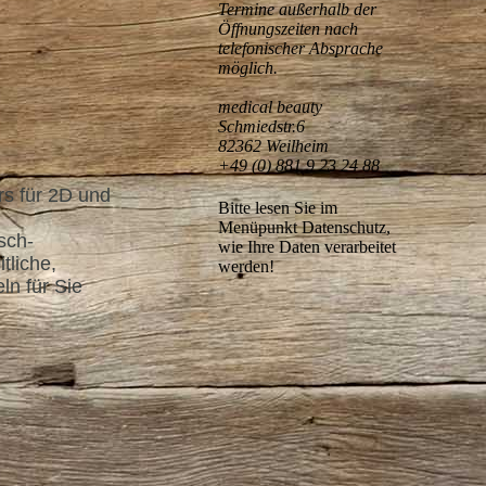
Termine außerhalb der
Öffnungszeiten nach
telefonischer Absprache
möglich.
medical beauty
Schmiedstr.6
82362 Weilheim
+49 (0) 881 9 23 24 88
rs für 2D und
Bitte lesen Sie im
Menüpunkt Datenschutz,
sch-
wie Ihre Daten verarbeitet
tliche,
werden!
n für Sie