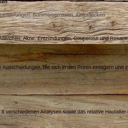
ken
mentierungen, Sommersprossen, Altersflecken
Äderchen, Akne, Entzündungen, Couperose und Rosace
le Ausscheidungen, die sich in den Poren einlagern und 
 8 verschiedenen Analysen sowie das relative Hautalter b