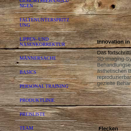
GESICHTSBEHANDLU
NGEN
FALTENUNTERSPRITZ
UNG
LIPPEN- UND
Innovation in
NASENKORREKTUR
Das fortschrit
MÄNNERSACHE
3D Imaging-Sy
Behandlungserg
ästhetischen B
BASICS
reproduzierba
gezielte Beh
PERSONAL TRAINING
PRODUKTLINIE
PREISLISTE
TEAM
Flecken