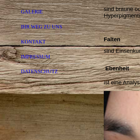
sind braune o
GALERIE
Hyperpigmenti
IHR WEG ZU UNS
Falten
KONTAKT
sind Einsenku
IMPRESSUM
Ebenheit
DATENSCHUTZ
ist eine Analy