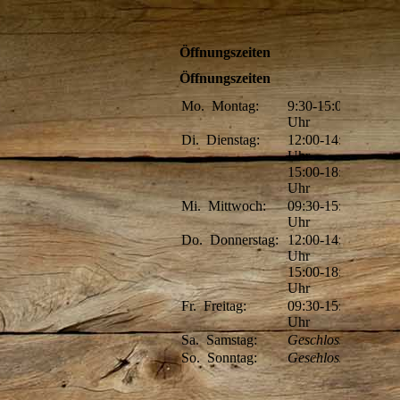
Öffnungszeiten
Öffnungszeiten
Mo.
Montag:
9:30-15:00
Uhr
Di.
Dienstag:
12:00-14:00
Uhr
15:00-18:00
Uhr
Mi.
Mittwoch:
09:30-15:00
Uhr
Do.
Donnerstag:
12:00-14:00
Uhr
15:00-18:00
Uhr
Fr.
Freitag:
09:30-15:00
Uhr
Sa.
Samstag:
Geschlossen
So.
Sonntag:
Geschlossen