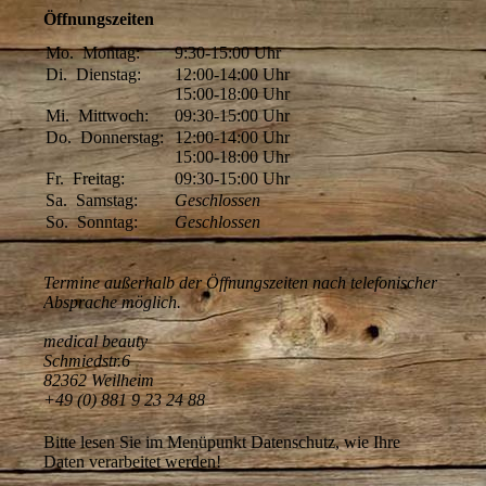
Öffnungszeiten
Mo.
Montag:
9:30-15:00
Uhr
Di.
Dienstag:
12:00-14:00
Uhr
15:00-18:00
Uhr
Mi.
Mittwoch:
09:30-15:00
Uhr
Do.
Donnerstag:
12:00-14:00
Uhr
15:00-18:00
Uhr
Fr.
Freitag:
09:30-15:00
Uhr
Sa.
Samstag:
Geschlossen
So.
Sonntag:
Geschlossen
Termine außerhalb der Öffnungszeiten nach telefonischer
Absprache möglich.
medical beauty
Schmiedstr.6
82362 Weilheim
+49 (0) 881 9 23 24 88
Bitte lesen Sie im Menüpunkt Datenschutz, wie Ihre
Daten verarbeitet werden!