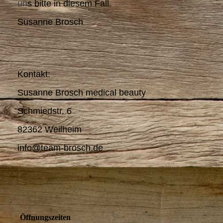
un
s bitte in diesem Fall.
Susanne Brosch
Kontakt:
Susanne Brosch medical beauty
Schmiedstr. 6
82362 Weilheim
info@team-brosch.de
Öffnungszeiten