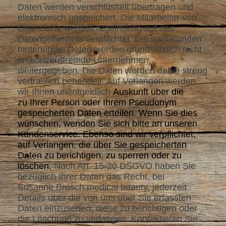
Daten werden verschlüsselt übertragen und
elektronisch gespeichert. Die Mitarbeiter von
Channoine werden regelmäßig auf das
Datengeheimnis verpflichtet. Die vom Kunden
hinterlegten Daten werden grundsätzlich nicht
an konzernfremde Unternehmen
weitergegeben. Die Daten werden dabei streng
vertraulich behandelt. Auf Verlangen werden
wir Ihnen unentgeldlich
Auskunft über die
zu Ihrer Person oder Ihrem Pseudonym
gespeicherten Daten erteilen. Wenn Sie dies
wünschen, wenden Sie sich bitte an unseren
Kundenservice. Ebenso sind wir verpflichtet,
auf Verlangen, die über Sie gespeicherten
Daten zu berichtigen, zu sperren oder zu
löschen.
Nach Art. 15-20 DSGVO haben Sie
bezüglich Ihrer Daten das Recht, bei
Susanne Brosch medical beauty, jederzeit
Details über die von uns über Sie erfassten
Daten einzusehen, diese zu berichtigen oder
die Löschung zu verlangen. Kontaktieren Sie