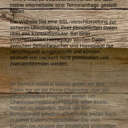
meine Internetseite eine Terminanfrage gestellt
haben
Die Website hat eine SSL-Verschlüsselung zur
sicheren Übertragung Ihrer persönlichen Daten
über das Kontaktformular. Bei einer
verschlüsselten Homepage werden Daten
zwischen Seitenbesucher und Homepage nur
verschlüsselt ausgetauscht und können
deshalb von Hackern nicht protokolliert und
zweckentfremdet werden.
Im Bereich medical beauty geben wir Ihre
Daten nur an die Firma Channoine über ein
verschlüsseltes Programm weiter, um
Channoine/Nobusan-Produkte unter Ihrem
Namen zu bestellen, damit Sie Ihre
Bonuspunkte erhalten. Channoine erklärt dazu
in seiner Datenschutzrichtlinie: Die vom
Kunden bei Abgabe der Bestellung angegeben