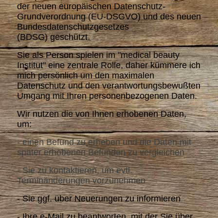
der neuen europäischen Datenschutz-
Grundverordnung (EU-DSGVO) und des neuen
Bundesdatenschutzgesetzes
(BDSG) geschützt.
Sie als Person spielen im "medical beauty
Institut" eine zentrale Rolle, daher kümmere ich
mich persönlich um den maximalen
Datenschutz und den verantwortungsbewußten
Umgang mit Ihren personenbezogenen Daten.
Wir nutzen die von Ihnen erhobenen Daten,
um:
- einen Befund zu erheben und die Daten mit
später erhobenen Befunden zu vergleichen
- Sie zu kontaktieren, um evtl.
Terminänderungen vorzunehmen
- Sie ggf. über Neuerungen zu informieren
- Ihre e-Mail zu beantworten, mit der Sie über